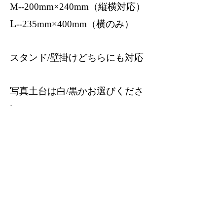
M--200mm×240mm（縦横対応）
L
--235mm×400mm（横のみ）
スタンド/壁掛けどちらにも対応
写真土台は白/黒かお選びくださ
い
戻る
TOP
MILY新生児撮影