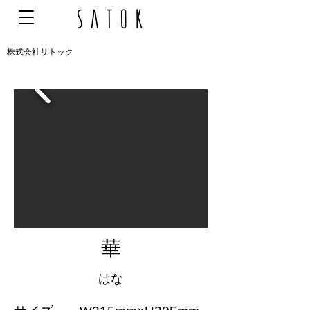
株式会社サトック
華
はな